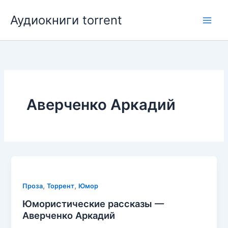
Перейти
Аудиокниги torrent
к
содержимому
Аверченко Аркадий
,
,
Проза
Торрент
Юмор
Юмористические рассказы —
Аверченко Аркадий