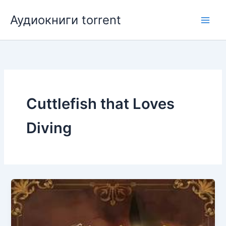
Перейти
Аудиокниги torrent
к
содержимому
Cuttlefish that Loves
Diving