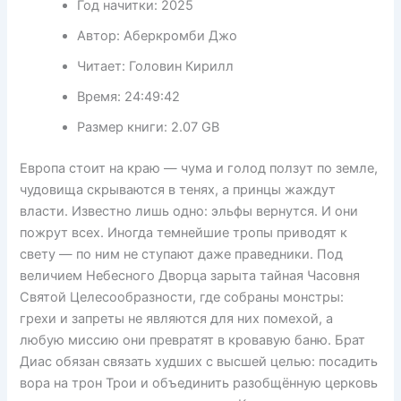
Год начитки:
2025
Автор:
Аберкромби Джо
Читает:
Головин Кирилл
Время:
24:49:42
Размер книги:
2.07 GB
Европа стоит на краю — чума и голод ползут по земле,
чудовища скрываются в тенях, а принцы жаждут
власти. Известно лишь одно: эльфы вернутся. И они
пожрут всех. Иногда темнейшие тропы приводят к
свету — по ним не ступают даже праведники. Под
величием Небесного Дворца зарыта тайная Часовня
Святой Целесообразности, где собраны монстры:
грехи и запреты не являются для них помехой, а
любую миссию они превратят в кровавую баню. Брат
Диас обязан связать худших с высшей целью: посадить
вора на трон Трои и объединить разобщённую церковь