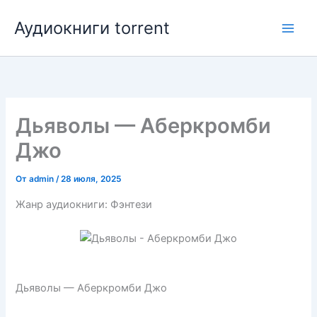
Перейти
Аудиокниги torrent
к
содержимому
Дьяволы — Аберкромби
Джо
От
admin
/
28 июля, 2025
Жанр аудиокниги: Фэнтези
Дьяволы — Аберкромби Джо