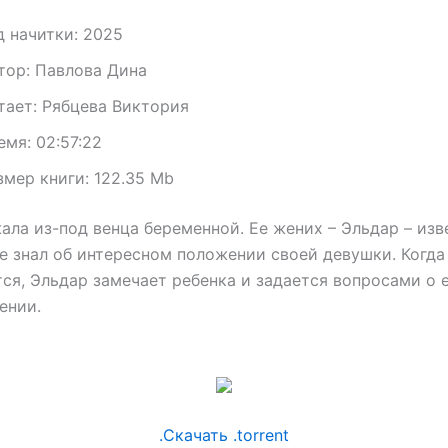
д начитки:
2025
тор:
Павлова Дина
тает:
Рябцева Виктория
емя:
02:57:22
змер книги:
122.35 Mb
ала из-под венца беременной. Ее жених – Эльдар – из
не знал об интересном положении своей девушки. Когда
ся, Эльдар замечает ребенка и задается вопросами о 
ении.
.Скачать .torrent