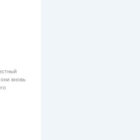
вестный
 они вновь
его