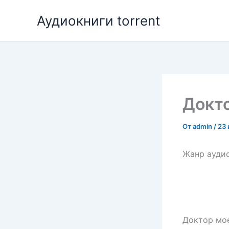
Перейти
Аудиокниги torrent
к
содержимому
Докто
От
admin
/
23 
Жанр аудио
Доктор мо