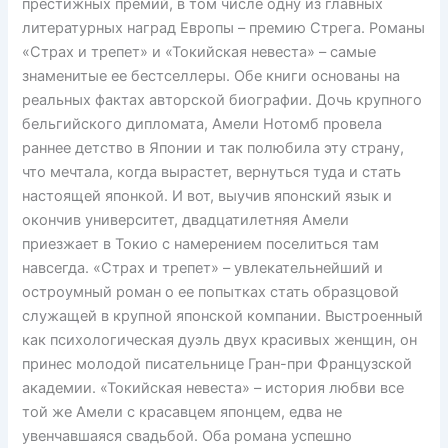
престижных премий, в том числе одну из главных
литературных наград Европы – премию Стрега. Романы
«Страх и трепет» и «Токийская невеста» – самые
знаменитые ее бестселлеры. Обе книги основаны на
реальных фактах авторской биографии. Дочь крупного
бельгийского дипломата, Амели Нотомб провела
раннее детство в Японии и так полюбила эту страну,
что мечтала, когда вырастет, вернуться туда и стать
настоящей японкой. И вот, выучив японский язык и
окончив университет, двадцатилетняя Амели
приезжает в Токио с намерением поселиться там
навсегда. «Страх и трепет» – увлекательнейший и
остроумный роман о ее попытках стать образцовой
служащей в крупной японской компании. Выстроенный
как психологическая дуэль двух красивых женщин, он
принес молодой писательнице Гран-при Французской
академии. «Токийская невеста» – история любви все
той же Амели с красавцем японцем, едва не
увенчавшаяся свадьбой. Оба романа успешно